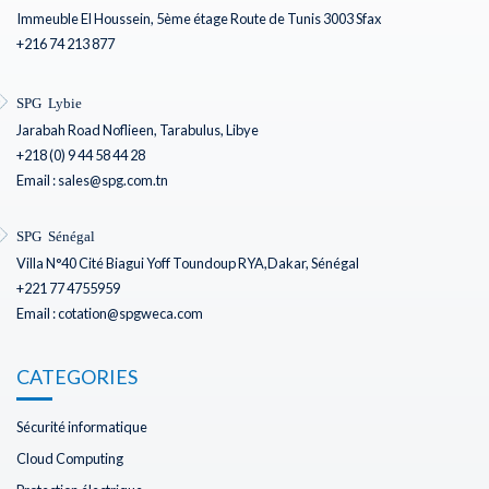
Immeuble El Houssein, 5ème étage Route de Tunis 3003 Sfax
+216 74 213 877
SPG Lybie
Jarabah Road Noflieen, Tarabulus, Libye
+218 (0) 9 44 58 44 28
Email : sales@spg.com.tn
SPG Sénégal
Villa N°40 Cité Biagui Yoff Toundoup RYA,Dakar, Sénégal
+221 77 4755959
Email : cotation@spgweca.com
CATEGORIES
Sécurité informatique
Cloud Computing