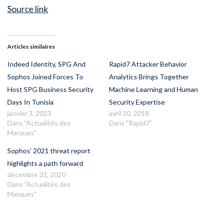
Source link
Articles similaires
Indeed Identity, SPG And
Rapid7 Attacker Behavior
Sophos Joined Forces To
Analytics Brings Together
Host SPG Business Security
Machine Learning and Human
Days In Tunisia
Security Expertise
janvier 3, 2023
avril 30, 2018
Dans "Actualités des
Dans "Rapid7"
Marques"
Sophos’ 2021 threat report
highlights a path forward
décembre 31, 2020
Dans "Actualités des
Marques"