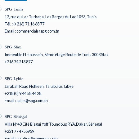
SPG Tunis
12, rue du Lac Turkana, Les Berges du Lac 1053, Tunis
Tél. : (+216) 71 16 68 77
Email : commercial@spg.com.tn
SPG Sfax
Immeuble El Houssein, 5ème étage Route de Tunis 3003 Sfax
+216 74 213 877
SPG Lybie
Jarabah Road Noflieen, Tarabulus, Libye
+218 (0) 9 44 58 44 28
Email : sales@spg.com.tn
SPG Sénégal
Villa N°40 Cité Biagui Yoff Toundoup RYA,Dakar, Sénégal
+221 77 4755959
Email : cotation@spgweca.com