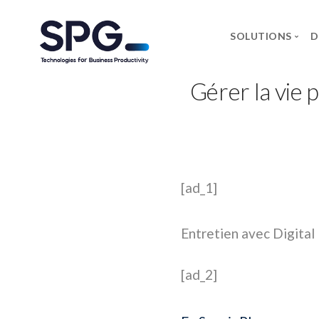
SOLUTIONS
D
Gérer la vie p
MARQU
Axidian
Commvau
Infosec 
[ad_1]
Forcepoin
Microsoft
Entretien avec Digita
Neowave
Rapid7
[ad_2]
Salicru
Securewo