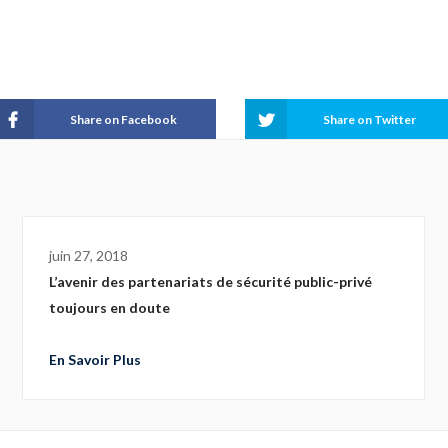
division of Broadcom
Share on Facebook
Share on Twitter
juin 27, 2018
L’avenir des partenariats de sécurité public-privé
toujours en doute
En Savoir Plus