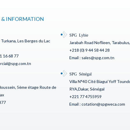
 & INFORMATION
SPG Lybie
c Turkana, Les Berges du Lac
Jarabah Road Noflieen, Tarabulus,
+218 (0) 9 44 58 44 28
71 16 68 77
Email : sales@spg.com.tn
ercial@spg.com.tn
SPG Sénégal
Villa N°40 Cité Biagui Yoff Toun
Houssein, 5ème étage Route de
RYA,Dakar, Sénégal
fax
+221 77 4755959
877
Email : cotation@spgweca.com