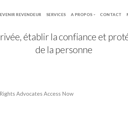
EVENIR REVENDEUR
SERVICES
A PROPOS
CONTACT
rivée, établir la confiance et prot
ES
LE GROUPE
CARRIÈRE
de la personne
SPG
Offres d’Emploi
lt
Le Groupe
Candidature sponta
UPS System
t
l Rights Advocates Access Now
rks