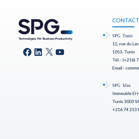
CONTACT
SPG Tunis
12, rue du La
1053, Tunis
Tél. : (+216) 
Email : comm
SPG Sfax
Immeuble El 
Tunis 3003 S
+216 74 213 