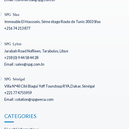
SPG Sfax
Immeuble El Houssein, 5ème étage Route de Tunis 3003 Sfax
+216 74 213 877
SPG Lybie
Jarabah Road Noflieen, Tarabulus, Libye
+218 (0) 9 44 58 44 28
Email : sales@spg.com.tn
SPG Sénégal
Villa N°40 Cité Biagui Yoff Toundoup RYA,Dakar, Sénégal
+221 77 4755959
Email : cotation@spgweca.com
CATEGORIES