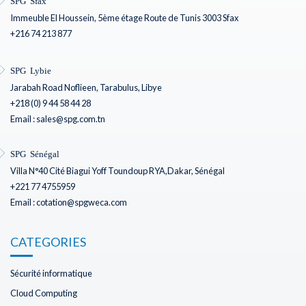
SPG Sfax
Immeuble El Houssein, 5ème étage Route de Tunis 3003 Sfax
+216 74 213 877
SPG Lybie
Jarabah Road Noflieen, Tarabulus, Libye
+218 (0) 9 44 58 44 28
Email : sales@spg.com.tn
SPG Sénégal
Villa N°40 Cité Biagui Yoff Toundoup RYA,Dakar, Sénégal
+221 77 4755959
Email : cotation@spgweca.com
CATEGORIES
Sécurité informatique
Cloud Computing