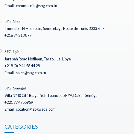
Email : commercial@spg.com.tn
SPG Sfax
Immeuble El Houssein, 5ème étage Route de Tunis 3003 Sfax
+216 74 213 877
SPG Lybie
Jarabah Road Noflieen, Tarabulus, Libye
+218 (0) 9 44 58 44 28
Email : sales@spg.com.tn
SPG Sénégal
Villa N°40 Cité Biagui Yoff Toundoup RYA,Dakar, Sénégal
+221 77 4755959
Email : cotation@spgweca.com
CATEGORIES