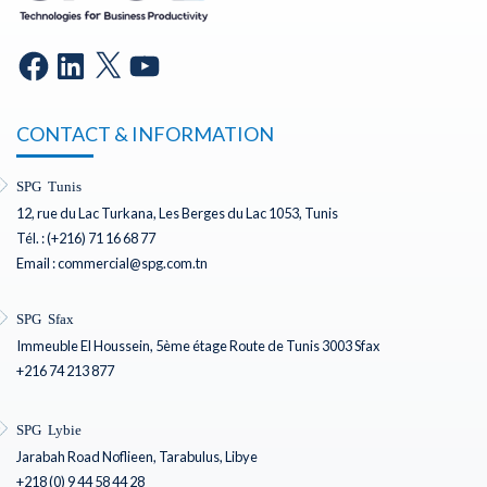
CONTACT & INFORMATION
SPG Tunis
12, rue du Lac Turkana, Les Berges du Lac 1053, Tunis
Tél. : (+216) 71 16 68 77
Email : commercial@spg.com.tn
SPG Sfax
Immeuble El Houssein, 5ème étage Route de Tunis 3003 Sfax
+216 74 213 877
SPG Lybie
Jarabah Road Noflieen, Tarabulus, Libye
+218 (0) 9 44 58 44 28