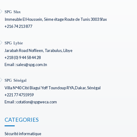
SPG Sfax
Immeuble El Houssein, 5ème étage Route de Tunis 3003 Sfax
+216 74 213 877
SPG Lybie
Jarabah Road Noflieen, Tarabulus, Libye
+218 (0) 9 44 58 44 28
Email : sales@spg.com.tn
SPG Sénégal
Villa N°40 Cité Biagui Yoff Toundoup RYA,Dakar, Sénégal
+221 77 4755959
Email : cotation@spgweca.com
CATEGORIES
Sécurité informatique